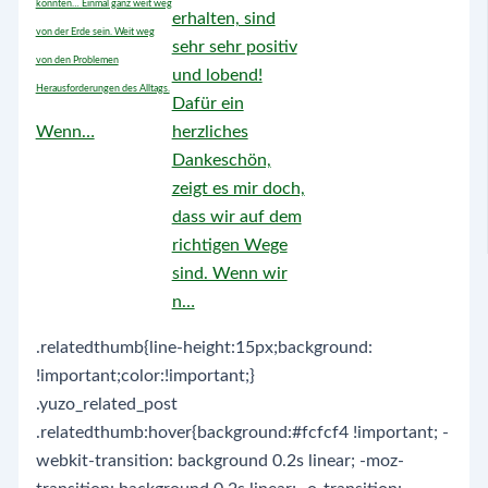
könnten… Einmal ganz weit weg
erhalten, sind
von der Erde sein. Weit weg
sehr sehr positiv
von den Problemen
und lobend!
Herausforderungen des Alltags.
Dafür ein
Wenn…
herzliches
Dankeschön,
zeigt es mir doch,
dass wir auf dem
richtigen Wege
sind. Wenn wir
n…
.relatedthumb{line-height:15px;background:
!important;color:!important;}
.yuzo_related_post
.relatedthumb:hover{background:#fcfcf4 !important; -
webkit-transition: background 0.2s linear; -moz-