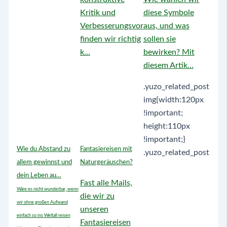
Kritik und
diese Symbole
Verbesserungsvorschläge
aus, und was
finden wir richtig
sollen sie
k…
bewirken? Mit
diesem Artik…
.yuzo_related_post
img{width:120px
!important;
height:110px
!important;}
Wie du Abstand zu
Fantasiereisen mit
.yuzo_related_post
allem gewinnst und
Naturgeräuschen?
dein Leben au…
Fast alle Mails,
Wäre es nicht wunderbar, wenn
die wir zu
wir ohne großen Aufwand
unseren
einfach so ins Weltall reisen
Fantasiereisen