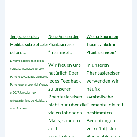
Terapia del color:
Neue Version der
Wie funktionieren
Meditas sobre el color
Phantasiereise
Traumsymbole in
del año …
“Trauminsel …
Phantasiereisen?
El nuevo espíritu de la época
Wir freuen uns
In unseren
verde: La intensidad del color
natürlich über
Phantasiereisen
Pantone 15-0343 fue elegido de
jedes Feedback
verwenden wir
Pantone por el color del año para
zu unseren
häufig
el 2017. Un color muy
Phantasiereisen,
symbolische
refrescante, llena de vitalidad, la
nicht nur über die
Elemente, die mit
energía y la reg…
vielen lobenden
bestimmten
Mails, sondern
Bedeutungen
auch
verknüpft sind.
konstruktive
Wie wählen wir