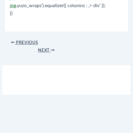
mg
.yuzo_wraps‘).equalizer({ columns : ‚> div‘ });
})
Post
PREVIOUS
navigation
NEXT