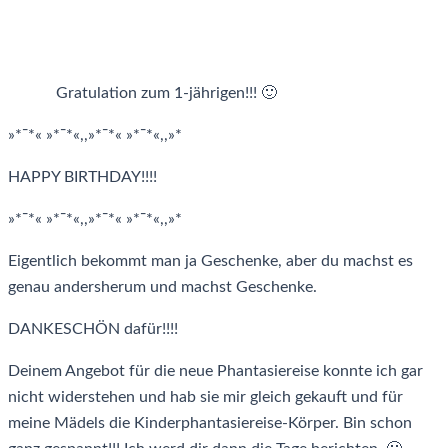
Gratulation zum 1-jährigen!!! 🙂
»*¯*« »*¯*«,,»*¯*« »*¯*«,,»*
HAPPY BIRTHDAY!!!!
»*¯*« »*¯*«,,»*¯*« »*¯*«,,»*
Eigentlich bekommt man ja Geschenke, aber du machst es
genau andersherum und machst Geschenke.
DANKESCHÖN dafür!!!!
Deinem Angebot für die neue Phantasiereise konnte ich gar
nicht widerstehen und hab sie mir gleich gekauft und für
meine Mädels die Kinderphantasiereise-Körper. Bin schon