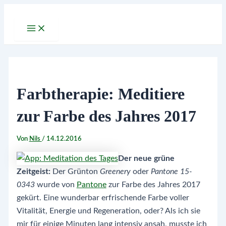
Zum
Inhalt
Main
Menu
springen
Farbtherapie: Meditiere
zur Farbe des Jahres 2017
Von
Nils
/
14.12.2016
Der neue grüne
Zeitgeist:
Der Grünton
Greenery
oder
Pantone 15-
0343
wurde von
Pantone
zur Farbe des Jahres 2017
gekürt. Eine wunderbar erfrischende Farbe voller
Vitalität, Energie und Regeneration, oder? Als ich sie
mir für einige Minuten lang intensiv ansah, musste ich